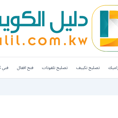
اميك
تصليح تكييف
تصليح تلفونات
فتح اقفال
فني ك