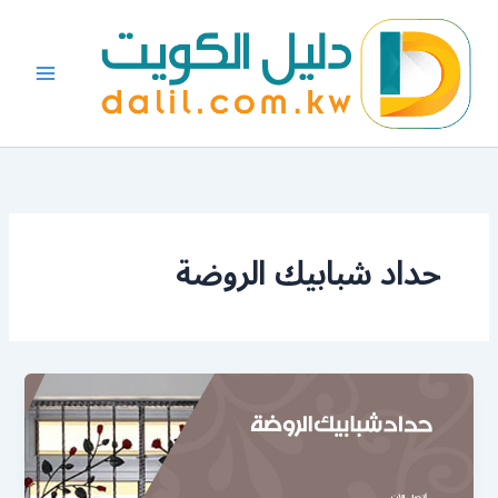
خطي
لى
لمحتوى
حداد شبابيك الروضة