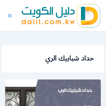
خطي
لى
لمحتوى
حداد شبابيك الري