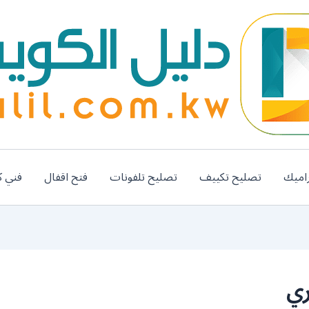
اميك
تصليح تكييف
تصليح تلفونات
فتح اقفال
فني ك
ري