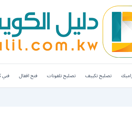
اميك
تصليح تكييف
تصليح تلفونات
فتح اقفال
فني ك