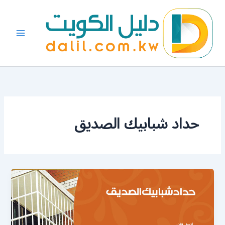
خطي
لى
لمحتوى
حداد شبابيك الصديق