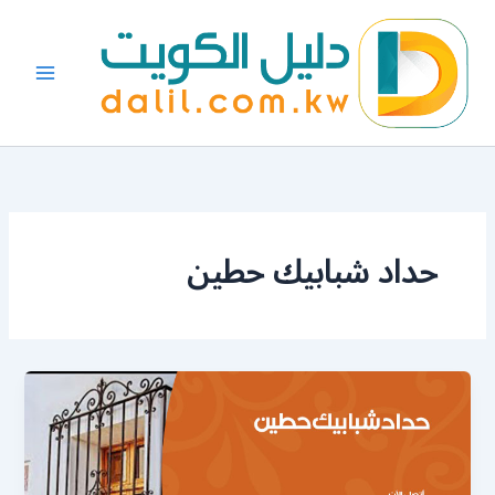
خطي
لى
لمحتوى
حداد شبابيك حطين