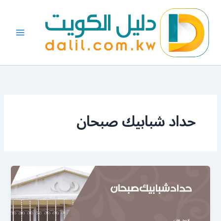
خطي
لى
لمحتوى
حداد شبابيك صبحان