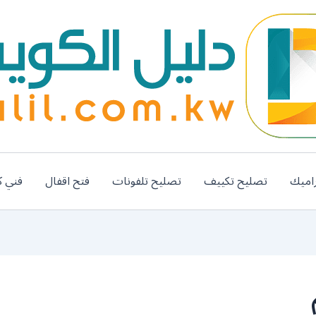
اميك
تصليح تكييف
تصليح تلفونات
فتح اقفال
فني ك