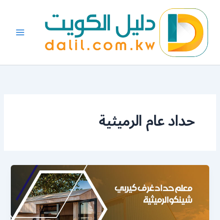
خطي
لى
لمحتوى
حداد عام الرميثية