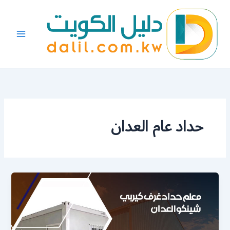
خطي
لى
لمحتوى
حداد عام العدان