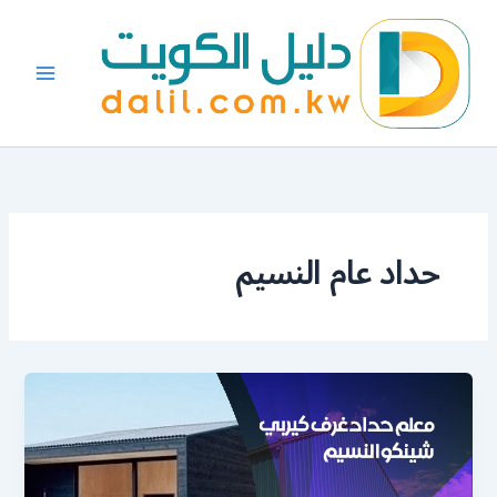
خطي
لى
لمحتوى
حداد عام النسيم