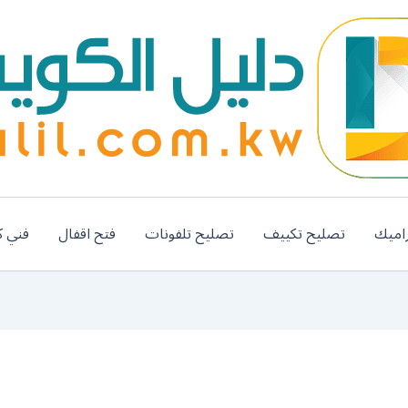
اميك
تصليح تكييف
تصليح تلفونات
فتح اقفال
فني ك