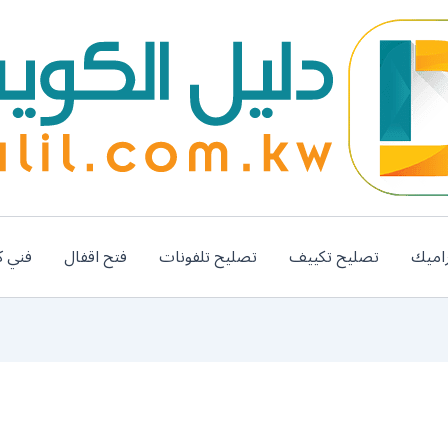
اميك
تصليح تكييف
تصليح تلفونات
فتح اقفال
فني ك