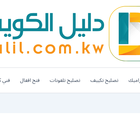
اميك
تصليح تكييف
تصليح تلفونات
فتح اقفال
فني ك