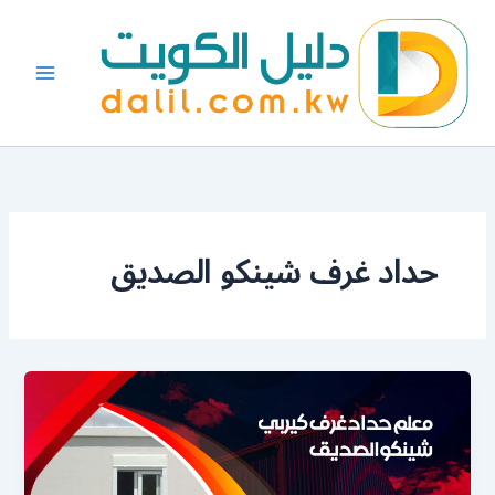
خطي
لى
لمحتوى
حداد غرف شينكو الصديق