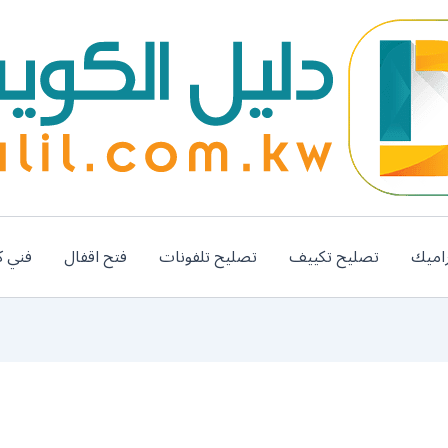
اميك
تصليح تكييف
تصليح تلفونات
فتح اقفال
فني ك