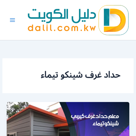
خطي
لى
لمحتوى
حداد غرف شينكو تيماء