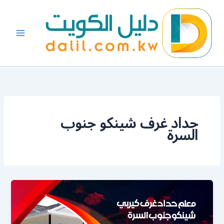
خطي
لى
لمحتوى
حداد غرف شينكو جنوب
السرة