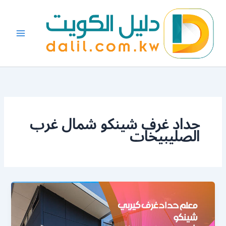
خطي
لى
لمحتوى
حداد غرف شينكو شمال غرب
الصليبيخات