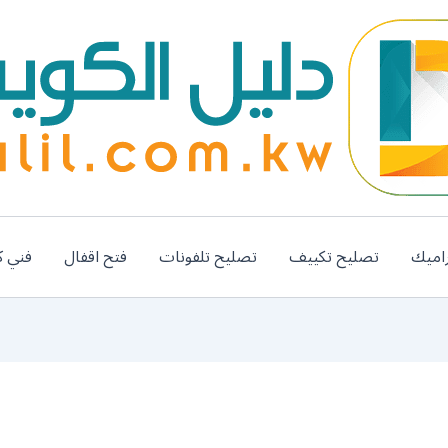
اميك
تصليح تكييف
تصليح تلفونات
فتح اقفال
فني ك