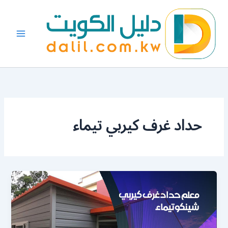
خطي
لى
لمحتوى
حداد غرف كيربي تيماء