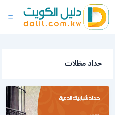
خطي
لى
لمحتوى
حداد مظلات