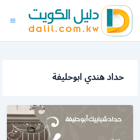
خطي
لى
لمحتوى
حداد هندي ابوحليفة