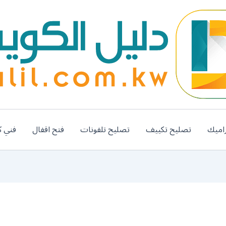
اميك
تصليح تكييف
تصليح تلفونات
فتح اقفال
فني ك