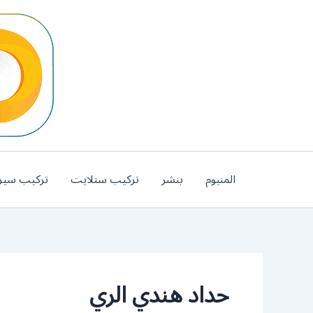
خطي
لى
لمحتوى
المنيوم
بنشر
تركيب ستلايت
تركيب سير
حداد هندي الري