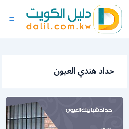
خطي
لى
لمحتوى
حداد هندي العيون