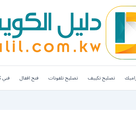
اميك
تصليح تكييف
تصليح تلفونات
فتح اقفال
فني ك