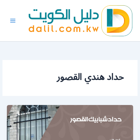
خطي
لى
لمحتوى
حداد هندي القصور