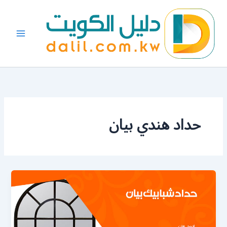
خطي
لى
لمحتوى
حداد هندي بيان