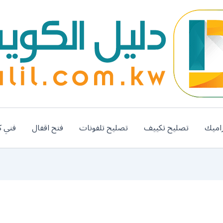
اميك
تصليح تكييف
تصليح تلفونات
فتح اقفال
فني ك