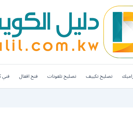
اميك
تصليح تكييف
تصليح تلفونات
فتح اقفال
فني ك