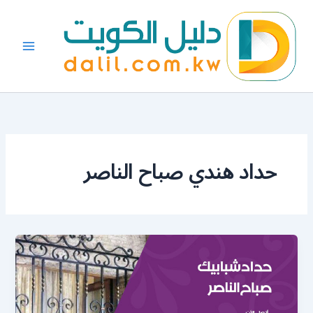
خطي
لى
لمحتوى
حداد هندي صباح الناصر