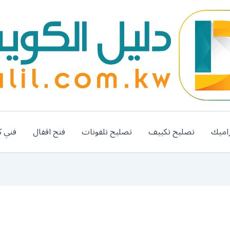
اميك
تصليح تكييف
تصليح تلفونات
فتح اقفال
فني ك