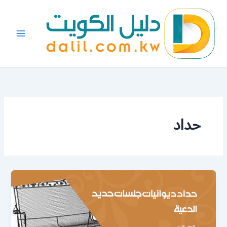
خطي
لى
لمحتوى
حداد