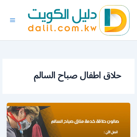
خطي
لى
لمحتوى
حلاق اطفال صباح السالم