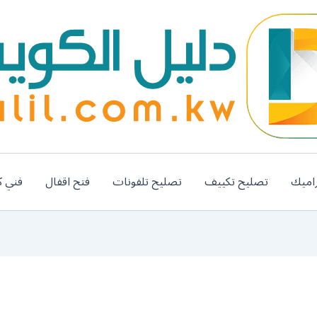
اميك
تصليح تكييف
تصليح تلفونات
فتح اقفال
فني ك