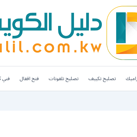
اميك
تصليح تكييف
تصليح تلفونات
فتح اقفال
فني ك