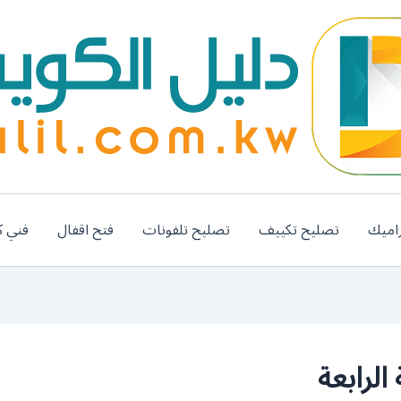
اميك
تصليح تكييف
تصليح تلفونات
فتح اقفال
فني ك
لرابعة