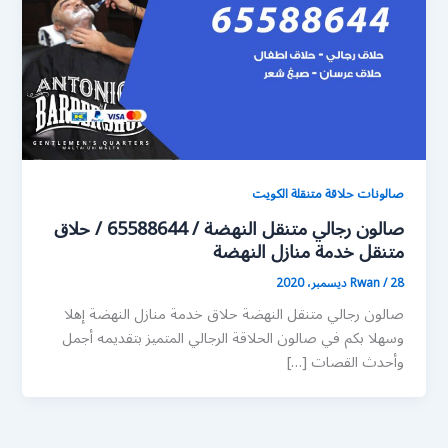
صالونات حلاقة متنقلة الكويت
صالون رجالي متنقل النهضة / 65588644 / حلاق
متنقل خدمة منازل النهضة
28 ديسمبر، 2020
/
Rwan
صالون رجالي متنقل النهضة حلاق خدمة منازل النهضة إهلا
وسهلا بكم في صالون الحلاقة الرجالي المتميز بتقديمه أجمل
وأحدث القصات […]