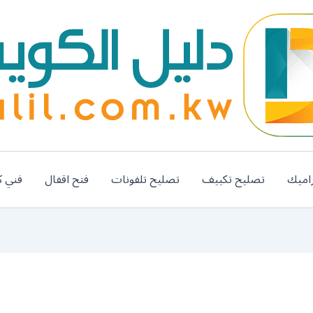
اميك
تصليح تكييف
تصليح تلفونات
فتح اقفال
فني ك