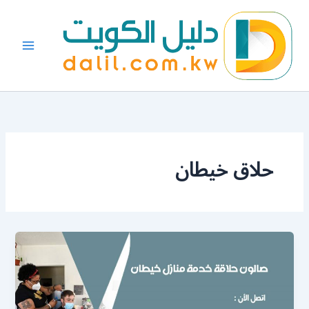
خطي
لى
لمحتوى
حلاق خيطان