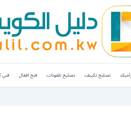
اميك
تصليح تكييف
تصليح تلفونات
فتح اقفال
فني ك