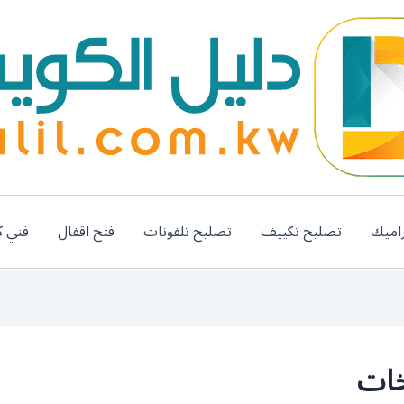
اميك
تصليح تكييف
تصليح تلفونات
فتح اقفال
فني ك
خات