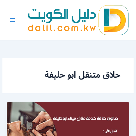
خطي
لى
لمحتوى
حلاق متنقل ابو حليفة