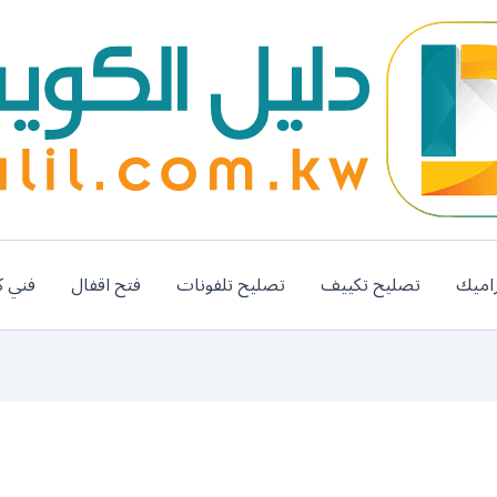
اميك
تصليح تكييف
تصليح تلفونات
فتح اقفال
فني ك