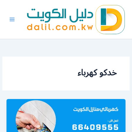
خطي
لى
لمحتوى
خدكو كهرباء