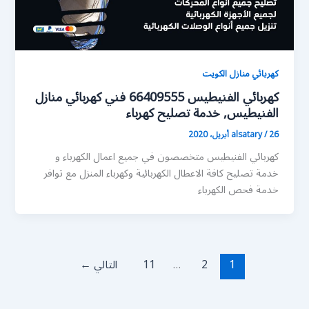
كهربائي منازل الكويت
كهربائي الفنيطيس 66409555 فني كهربائي منازل
الفنيطيس, خدمة تصليح كهرباء
26 أبريل، 2020
/
alsatary
كهربائي الفنيطيس متخصصون في جميع اعمال الكهرباء و
خدمة تصليح كافة الاعطال الكهربائية وكهرباء المنزل مع توافر
خدمة فحص الكهرباء
1
2
…
11
التالي
←