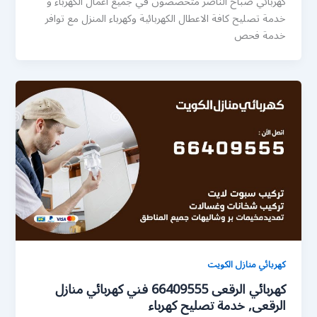
كهربائي صباح الناصر متخصصون في جميع اعمال الكهرباء و
خدمة تصليح كافة الاعطال الكهربائية وكهرباء المنزل مع توافر
خدمة فحص
كهربائي منازل الكويت
كهربائي الرقعى 66409555 فني كهربائي منازل
الرقعى, خدمة تصليح كهرباء