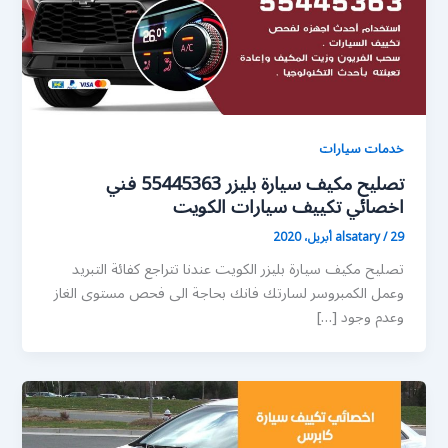
خدمات سيارات
تصليح مكيف سيارة بليزر 55445363 فني
اخصائي تكييف سيارات الكويت
29 أبريل، 2020
/
alsatary
تصليح مكيف سيارة بليزر الكويت عندنا تتراجع كفائة التبريد
وعمل الكمبروسر لسارتك فانك بحاجة الى فحص مستوى الغاز
وعدم وجود […]