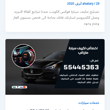
29 أبريل، 2020
/
alsatary
تصليح مكيف سيارة فوكس الكويت عندنا تتراجع كفائة التبريد
وعمل الكمبروسر لسارتك فانك بحاجة الى فحص مستوى الغاز
وعدم وجود
خدمات سيارات