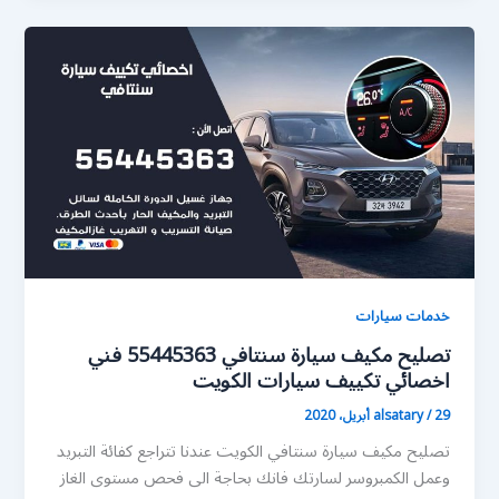
خدمات سيارات
تصليح مكيف سيارة سنتافي 55445363 فني
اخصائي تكييف سيارات الكويت
29 أبريل، 2020
/
alsatary
تصليح مكيف سيارة سنتافي الكويت عندنا تتراجع كفائة التبريد
وعمل الكمبروسر لسارتك فانك بحاجة الى فحص مستوى الغاز