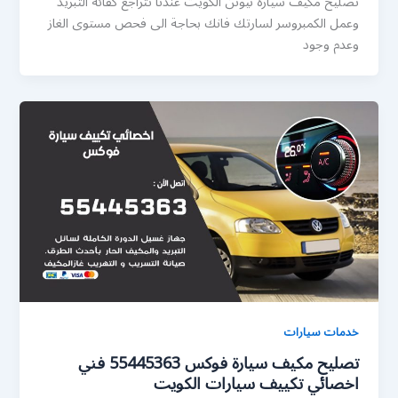
تصليح مكيف سيارة نيوتن الكويت عندنا تتراجع كفائة التبريد
وعمل الكمبروسر لسارتك فانك بحاجة الى فحص مستوى الغاز
وعدم وجود
خدمات سيارات
تصليح مكيف سيارة فوكس 55445363 فني
اخصائي تكييف سيارات الكويت