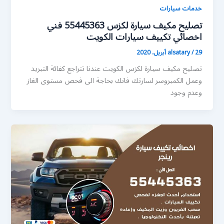
خدمات سيارات
تصليح مكيف سيارة لكزس 55445363 فني
اخصائي تكييف سيارات الكويت
29 أبريل، 2020
/
alsatary
تصليح مكيف سيارة لكزس الكويت عندنا تتراجع كفائة التبريد
وعمل الكمبروسر لسارتك فانك بحاجة الى فحص مستوى الغاز
وعدم وجود