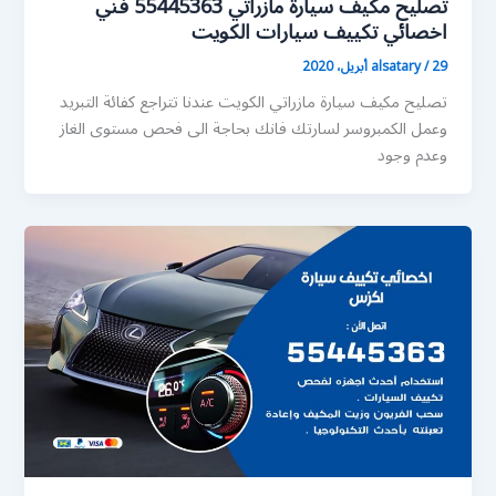
تصليح مكيف سيارة مازراتي 55445363 فني
اخصائي تكييف سيارات الكويت
29 أبريل، 2020
/
alsatary
تصليح مكيف سيارة مازراتي الكويت عندنا تتراجع كفائة التبريد
وعمل الكمبروسر لسارتك فانك بحاجة الى فحص مستوى الغاز
وعدم وجود