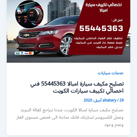
خدمات سيارات
تصليح مكيف سيارة امبالا 55445363 فني
اخصائي تكييف سيارات الكويت
29 أبريل، 2020
/
alsatary
تصليح مكيف سيارة امبالا الكويت عندنا تتراجع كفائة التبريد
وعمل الكمبروسر لسارتك فانك بحاجة الى فحص مستوى الغاز
وعدم وجود