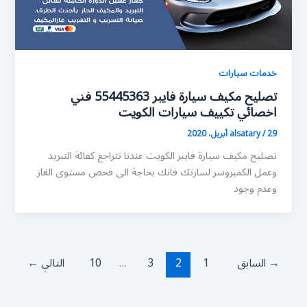
خدمات سيارات
تصليح مكيف سيارة فايبر 55445363 فني
اخصائي تكييف سيارات الكويت
29 أبريل، 2020
/
alsatary
تصليح مكيف سيارة فايبر الكويت عندنا تتراجع كفائة التبريد
وعمل الكمبروسر لسارتك فانك بحاجة الى فحص مستوى الغاز
وعدم وجود
→
السابق
1
2
3
…
10
التالي
←