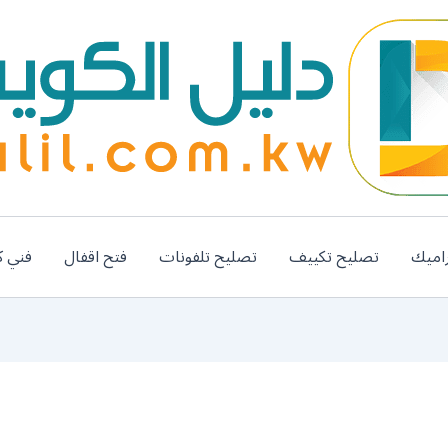
اميك
تصليح تكييف
تصليح تلفونات
فتح اقفال
فني ك