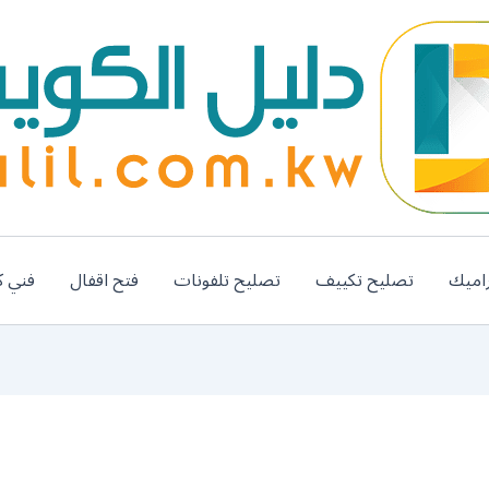
اميك
تصليح تكييف
تصليح تلفونات
فتح اقفال
فني ك