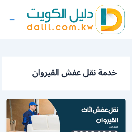
خطي
لى
لمحتوى
خدمة نقل عفش القيروان